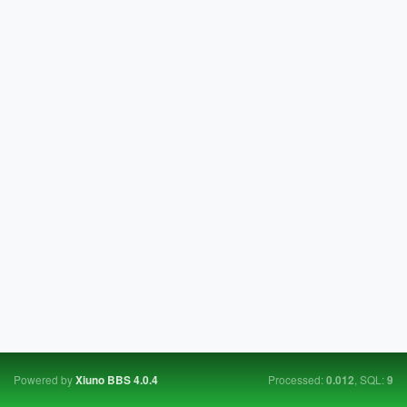
Powered by
Processed:
, SQL:
Xiuno BBS
4.0.4
0.012
9