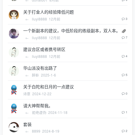
关于打金人的经验降低问题
←
liuyi8888
12月前
3
一个新副本的建议，中低阶段的练级副本，双人本。
←
liuyi8888
12月前
7
建议合区或者携号转区
←
liuyi8888
12月前
4
华山派没有出路了
←
醉卧
2025-1-6
5
关于白陀和日月的一点建议
诗意
2024-12-22
0
请大神帮帮我。
←
拒绝虚伪
2024-11-18
1
套装
←
8899
2024-8-19
2