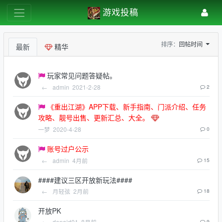
游戏投稿
排序：
回帖时间
最新
精华
玩家常见问题答疑帖。
←
admin
2021-2-28
2
《重出江湖》APP下载、新手指南、门派介绍、任务
攻略、靓号出售、更新汇总、大全。
一梦
2020-4-28
0
账号过户公示
←
admin
4月前
15
####建议三区开放新玩法####
←
月轻弦
2月前
18
开放PK
←
donaid01
8月前
9