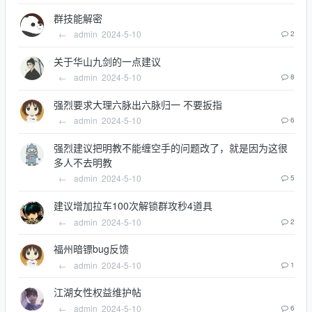
群技能解密
←
admin
2024-5-10
2
关于华山九剑的一点建议
←
admin
2024-5-10
8
强烈要求大理六脉出六脉归一 不要扳指
←
admin
2024-5-10
6
强烈建议把明教不能缠空手的问题改了，就是因为这很
多人不去明教
←
admin
2024-5-10
5
建议增加拉车100次解锁群攻秒4道具
←
admin
2024-5-10
2
福州暗镖bug反馈
←
admin
2024-5-10
1
江湖女性权益维护帖
←
admin
2024-5-10
6