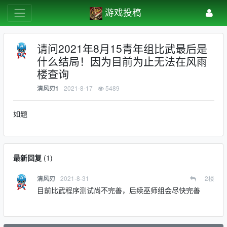
游戏投稿
请问2021年8月15青年组比武最后是
什么结局！因为目前为止无法在风雨
楼查询
2021-8-17
5489
清风刃1
如题
最新回复
(
1
)
2021-8-31
2
楼
清风刃
目前比武程序测试尚不完善，后续巫师组会尽快完善