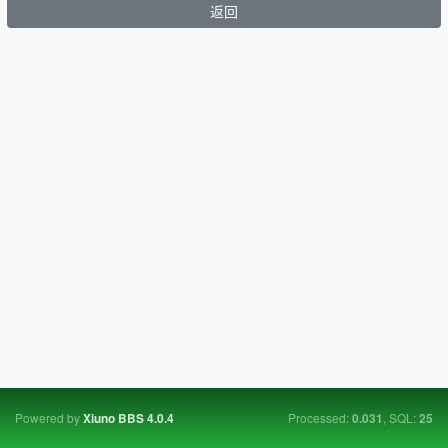
返回
Powered by
Processed:
, SQL:
Xiuno BBS
4.0.4
0.031
25