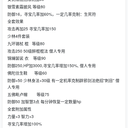
银雪素霜披风 等级80
防御16，寻宝几率加60%，一定几率克制：生死符
全套效果
攻击再加25 寻宝几率加150
少林4件套装
九环锡杖 棍 等级80
攻击250 50级醉棍棍法 僧人专用
锦斓袈裟 衣 等级90
防御250,HP加3000,寻宝几率增加150%, 僧人专用
佛陀往生鞋 等级60
防御+50 少林身法+30级 有一定机率克制辟邪剑法绝招"刺目" 僧
人专用
五佛毗卢帽 等级75
防御50 加智慧3点 每分钟恢复一定数量hp
全套附加属性
力量+3 智力+3
寻宝几率增加100%