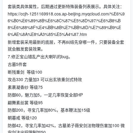
套装类具体属性，后期通过更新特殊装备列表展示。具体关注：
https://ccjh-1251169918.cos.ap-beijing.myqcloud.com/%E6%9
6%B0%E6%89%8B%E6%8C%87%E5%8D%97/%E6%B8%B
8%E6%88%8F%E4%BB%8B%E7%BB%8D/%E7%89%B9%E
6%AE%8A%E8%A3%85%E5%A4%87.htm
新增套装采用最新的底层，不再纠结先穿哪一件，只要装备全套
就会触发套装效果。
7.修正宝山错乱产出大喇叭的bug。
古墓5件套
断残重剑 等级100
攻击330 力量加3 可以出玄铁重剑式特效
素裹凝香纱 等级75
防御60，魅力加5，一定几率恢复全部HP
翩舞素丝裳 等级95
防御200，寻宝几率加80%，基本鞭法加15级
朝暮戒 等级120
防御42，寻宝几率加42%，古墓弟子薇安剑法物理伤害加100 微
安剑法出招限制加50