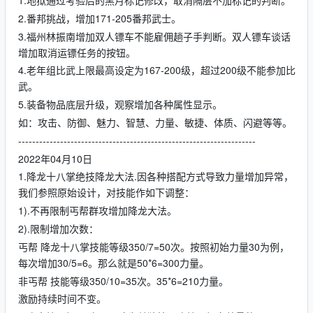
1.地狱通过考验后的黑月标记修改，取消隔层不加标记的判断。
2.番邦挑战，增加171-205番邦武士。
3.福州林振南增加双人镖车不能雇佣趟子手判断。双人镖车谈话
增加取消运镖任务的按钮。
4.老年组比武上限最高设定为167-200级，超过200级不能参加比
武。
5.装备物品底层升级，观察增加各种属性显示。
如：攻击、防御、魅力、智慧、力量、敏捷、体质、闪避等等。
--------------------------------------------------------------------
2022年04月10日
1.降龙十八掌绝技降龙大法.因各种搭配方式导致力量增加异常，
我们参照原始设计，对技能作如下调整：
1).不再限制丐帮群攻增加降龙大法。
2).限制增加次数：
丐帮 降龙十八掌技能等级350/7=50次。按照初始力量30为例，
每次增加30/5=6。那么就是50*6=300力量。
非丐帮 技能等级350/10=35次。35*6=210力量。
激励持续时间不变。