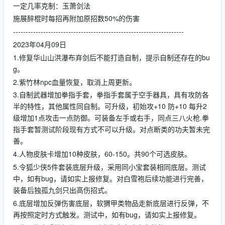
一定几率克制：玉萧剑法
施展醉棍时每招再附加原招数50%的伤害
--------------------------------------------------------------------
2023年04月09日
1.修复华山山洪瀑布弃剑后不能打造自制，提示自制还存在的bu
g。
2.紫竹林npc血量恢复，取消上周更新。
3.自制武器增加拳指手套，拳指手套属于空手器具，具有攻防各
半的特性，其他属性同自制。可升级，初始攻+10 防+10 每升2
级增加1点攻击一点防御。可装备左手或右手，同点三八火枪.拳
指手套暂测试阶段现有方式不可以升级。对点断类的功夫暂未完
善。
4.人物皮肤卡增加10种皮肤，60-150。共90个可选皮肤。
5.令狐少侠5件套装底层升级，采用同小宝套装相同底层。测试
中，如有bug，请如实上报修复。对白雪袍后续功能进行完善，
装备后独孤九剑只出高伤招式。
6.底层增加反弹伤害底层，软猬甲类物品走新底层进行反弹，不
再按照定时方式触发。测试中，如有bug，请如实上报修复。