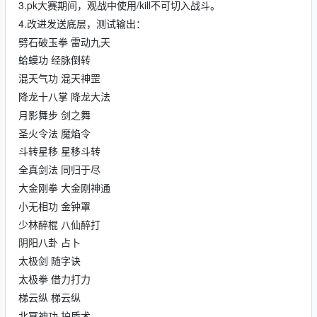
3.pk大赛期间，观战中使用/kill不可切入战斗。
4.改进发送底层，测试输出：
劈石破玉拳 雷动九天
蛤蟆功 经脉倒转
混天气功 混天神罡
降龙十八掌 降龙大法
月影舞步 剑之舞
圣火令法 魔焰令
斗转星移 星移斗转
全真剑法 同归于尽
大金刚拳 大金刚神通
小无相功 金钟罩
少林醉棍 八仙醉打
阴阳八卦 占卜
太极剑 随字诀
太极拳 借力打力
梯云纵 梯云纵
北冥神功 护盾术