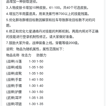
品增加一种获取途径。
3.人物皮肤卡增加10种皮肤，61-100。共40个可选皮肤。
4.增加万年雨露道具，用来洗紫竹林700以上的技能残篇。
5.优化群攻群缠目标数因解禁和拉车导致群攻目标数不对的问
题。
6.修正和优化七星通络丹对技能的判断机制。两周内将对不正确
的技能进行登录机制性修正。请大家做好准备。
7.鼓励大家升级，战神装备上线。穿戴等级200级。
说明：物品为随机属性，属性范围如下：
物品名称
攻击力
防御力
(战神)斗篷
1-30
1-50
(战神)戒指
1-35
1-50
(战神)皮靴
1-35
1-50
(战神)手套
1-40
1-50
(战神)手镯
1-30
1-40
(战神)护腰
1-30
1-50
(武神)耳环
1-35
1-35
(战神)项链
1-30
1-35