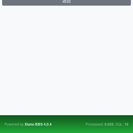
返回
Powered by
Processed:
, SQL:
Xiuno BBS
4.0.4
0.025
16