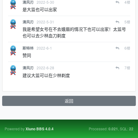
2022-5-30
4
楼
清风刃
是大监也可以出家
2022-5-31
5
楼
清风刃
我是希望女号在不去娥眉的情况下也可以出家！太监号
也可以去少林血刀剃度
2022-6-1
6
楼
斯特林
赞同
2022-6-28
7
楼
清风刃
建议大监可以在少林剃度
返回
Powered by
Processed:
, SQL:
Xiuno BBS
4.0.4
0.021
22