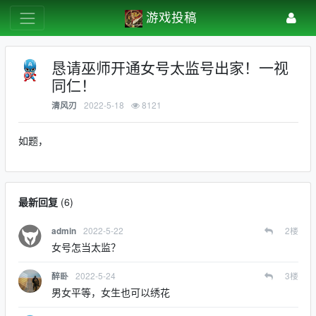
游戏投稿
恳请巫师开通女号太监号出家！一视
同仁！
2022-5-18
8121
清风刃
如题，
最新回复
(
6
)
2022-5-22
2
楼
admin
女号怎当太监？
2022-5-24
3
楼
醉卧
男女平等，女生也可以绣花