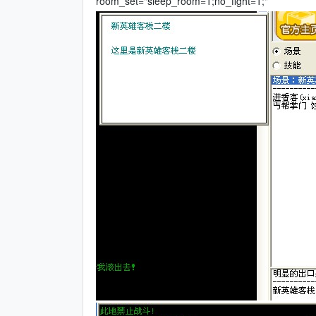
room_set="sleep_room=1;no_fight=1;"