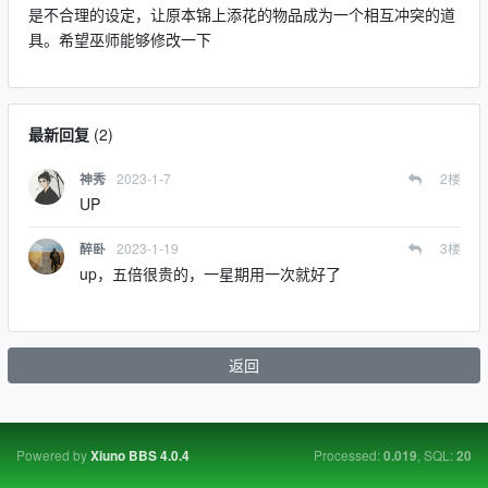
是不合理的设定，让原本锦上添花的物品成为一个相互冲突的道
具。希望巫师能够修改一下
最新回复
(
2
)
2023-1-7
2
楼
神秀
UP
2023-1-19
3
楼
醉卧
up，五倍很贵的，一星期用一次就好了
返回
Powered by
Processed:
, SQL:
Xiuno BBS
4.0.4
0.019
20