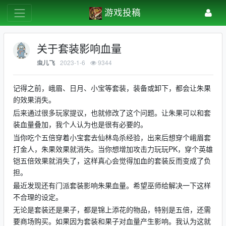
游戏投稿
关于套装影响血量
2023-1-6
9344
虫儿飞
记得之前，峨眉、日月、小宝等套装，装备或卸下，都会让朱果
的效果消失。
后来通过很多玩家提议，也就修改了这个问题。让朱果可以和套
装血量叠加，我个人认为也是很有必要的。
当你吃个五倍穿着小宝套去仙林岛杀经验，出来后想穿个峨眉套
打金人，朱果效果就消失。当你想增加攻击力玩玩PK，穿个英雄
铠五倍效果就消失了，这样真心会觉得加血的套装反而变成了负
担。
最近发现还有门派套装影响朱果血量。希望巫师给解决一下这样
不合理的设定。
无论是套装还是果子，都是锦上添花的物品，特别是五倍，还需
要商场购买。如果因为套装和果子对血量产生影响。我认为这就