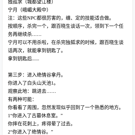
独孤求（城都望江楼）
宁月（峨嵋大殿中）
注：这些NPC都很厉害的，缠、定的技能适合做。
按顺序，杀完一个，跟百晓生谈话一次，领到下一个任
务再继续杀……
宁月可以不用杀啦，在杀完独狐求的时候，跟百晓生谈
话两次，就能拿到钥匙了。
拿到钥匙后......
第三步：进入绝情谷拿丹。
你进入了白头山天池1。
观察此地：跳进去……
有两种可能：
你看看了周围，忽然发现似乎回到了一个熟悉的地方。
1“你进入了古墓休息室。”
你摔在花刺上，疼得晕了过去。
2“你进入了绝情谷。”