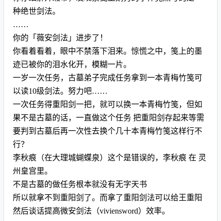
种绝世剑法。
……
你的「薇安剑法」进步了！
你看着看着，眼中不禁落下泪来。惊慌之中，笺上的墨
迹已被你的泪水化开，模糊一片。
一岁一次任务，古墓弟子完成任务拿到一本青梅竹笺可
以读10级剑法。努力吧……
一次任务得重阳剑一把，就可以换一本青梅竹笺，但如
果不是古墓的话，一直做这个任务 把重阳剑存起来等需
要判到古墓后再一次性去换个几十本青梅竹笺这样行不
行？
李秋痕（在大理城蝴蝶泉）这个是错误的，李秋痕 在 灵
州皇宫里。
不是古墓的做任务根本就没有无字天书
所以就拿不到重阳剑了。而拿了重阳剑法可以给王重阳
然后谈话提高微安剑法（viviensword）效率。