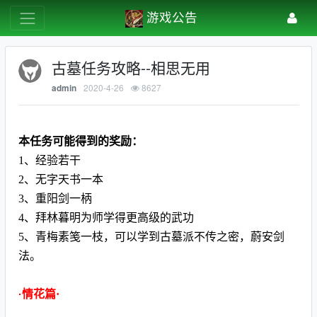
游戏公告
古墓任务攻略--相思无用
2020-4-26
8627
admin
本任务可能得到的奖励：
1、经验若干
2、无字天书一本
3、重阳剑一柄
4、拜林暮明为师学得更高级的武功
5、青梅素笺一枝，可以学到古墓派不传之密，蔚安剑
法。
情花篇·
·