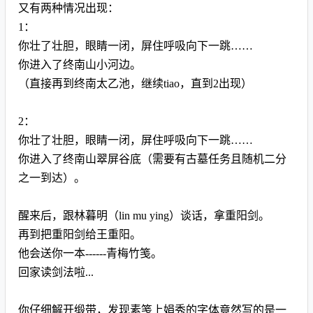
又有两种情况出现：
1：
你壮了壮胆，眼睛一闭，屏住呼吸向下一跳……
你进入了终南山小河边。
（直接再到终南太乙池，继续tiao，直到2出现）
2：
你壮了壮胆，眼睛一闭，屏住呼吸向下一跳……
你进入了终南山翠屏谷底（需要有古墓任务且随机二分
之一到达）。
醒来后，跟林暮明（lin mu ying）谈话，拿重阳剑。
再到把重阳剑给王重阳。
他会送你一本------青梅竹笺。
回家读剑法啦...
你仔细解开缎带，发现素笺上娟秀的字体竟然写的是一