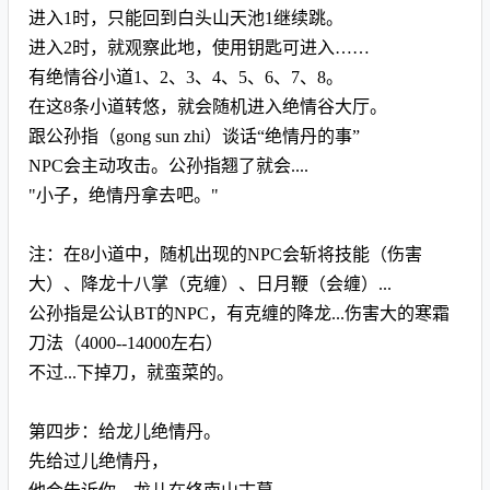
进入1时，只能回到白头山天池1继续跳。
进入2时，就观察此地，使用钥匙可进入……
有绝情谷小道1、2、3、4、5、6、7、8。
在这8条小道转悠，就会随机进入绝情谷大厅。
跟公孙指（gong sun zhi）谈话“绝情丹的事”
NPC会主动攻击。公孙指翘了就会....
"小子，绝情丹拿去吧。"
注：在8小道中，随机出现的NPC会斩将技能（伤害
大）、降龙十八掌（克缠）、日月鞭（会缠）...
公孙指是公认BT的NPC，有克缠的降龙...伤害大的寒霜
刀法（4000--14000左右）
不过...下掉刀，就蛮菜的。
第四步：给龙儿绝情丹。
先给过儿绝情丹，