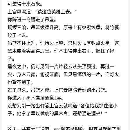
可装得十来石米。
上官风喝道：“请这位英雄上去。”
你跨进一弯腰进了吊篮。
铜锣三响，吊篮缓缓升高。原来上有绞索绞盘，将竹篓
绞了上去。
吊篮不住上升，你抬头上望，只见头顶有数点火星，这
黑木崖着实高得厉害。你不由得伸出右手，握住了绳
子。
黑夜之中，仍可见到一片片轻云从头顶飘过，再过一
会，身入云雾，俯视篮底，但见黑沉沉的一片，连灯火
也望不到了。
过了良久，吊篮才停。上官云陪陪着你踏出吊篮。
你进入了黑木崖顶通道1层。
没想到刚一踏出竹篓上官云就喝道:“各位给我抓住这小
子，他拿了早以做废的黑木令，还想混进涯来！”
这里一共有六层通道，npc倒不是很强。很容易就到了黑