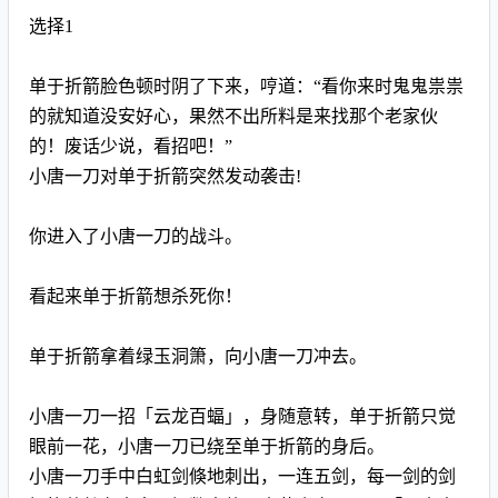
选择1
单于折箭脸色顿时阴了下来，哼道：“看你来时鬼鬼祟祟
的就知道没安好心，果然不出所料是来找那个老家伙
的！废话少说，看招吧！”
小唐一刀对单于折箭突然发动袭击!
你进入了小唐一刀的战斗。
看起来单于折箭想杀死你！
单于折箭拿着绿玉洞箫，向小唐一刀冲去。
小唐一刀一招「云龙百蝠」，身随意转，单于折箭只觉
眼前一花，小唐一刀已绕至单于折箭的身后。
小唐一刀手中白虹剑倏地刺出，一连五剑，每一剑的剑