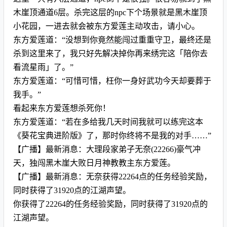
木崖顶通道6层。杀完这层的npc下个场景就是黑木崖顶
小花园，一进去就会被东方爱莲主动攻击，请小心。
东方爱莲道：“没想到你竟然能闯过重重守卫，最终还是
杀到这里来了，我只好先解决掉你再来绣完这「陪你去
看流星雨」了。”
东方爱莲道：“可惜可惜，枉你一身好武功今天却要葬于
我手。”
看起来东方爱莲想杀死你！
东方爱莲道：“若在多给我几天时间我就可以练完这本
《葵花宝典进阶版》了，那时你终将不是我的对手……”
【广播】最新消息：大理段家弟子无奈(22266)豪气冲
天，独闯黑木崖大败日月神教教主东方爱莲。
【广播】最新消息：无奈获得22264点的任务经验奖励，
同时获得了31920点的江湖声望。
你获得了22264的任务经验奖励，同时获得了31920点的
江湖声望。