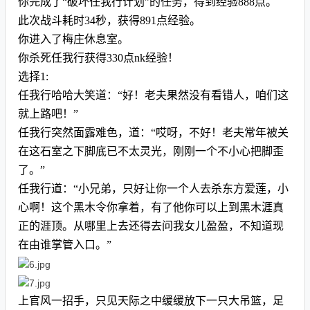
你完成了“破坏任我行计划”的任务，得到经验888点。
此次战斗耗时34秒，获得891点经验。
你进入了梅庄休息室。
你杀死任我行获得330点nk经验！
选择1:
任我行哈哈大笑道：“好！老夫果然没有看错人，咱们这
就上路吧！”
任我行突然面露难色，道：“哎呀，不好！老夫常年被关
在这石室之下脚底已不太灵光，刚刚一个不小心把脚歪
了。”
任我行道：“小兄弟，只好让你一个人去杀东方爱莲，小
心啊！这个黑木令你拿着，有了他你可以上到黑木涯真
正的涯顶。从哪里上去还得去问我女儿盈盈，不知道现
在由谁掌管入口。”
上官风一招手，只见天际之中缓缓放下一只大吊篮，足