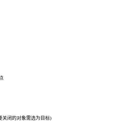
地点
频道(要关闭的对象需选为目标)