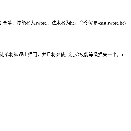
璧，技能名为sword，法术名为he，命令就是/cast sword he)
级
使用，徒弟将被逐出师门，并且将会使此徒弟技能等级损失一半。)