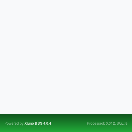
Powered by
Processed:
, SQL:
Xiuno BBS
4.0.4
0.012
8