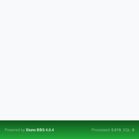
Powered by
Processed:
, SQL:
Xiuno BBS
4.0.4
0.019
8