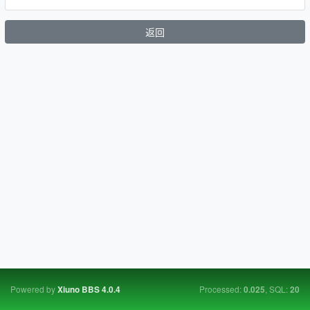
返回
Powered by
Processed:
, SQL:
Xiuno BBS
4.0.4
0.025
20