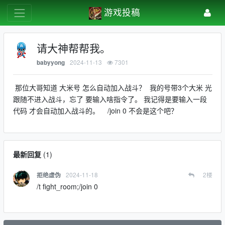
游戏投稿
请大神帮帮我。
2024-11-13
7301
babyyong
那位大哥知道 大米号 怎么自动加入战斗？ 我的号带3个大米 光
跟随不进入战斗，忘了 要输入啥指令了。 我记得是要输入一段
代码 才会自动加入战斗的。 /join 0 不会是这个吧？
最新回复
(
1
)
2024-11-18
2
楼
拒绝虚伪
/t fight_room;/join 0