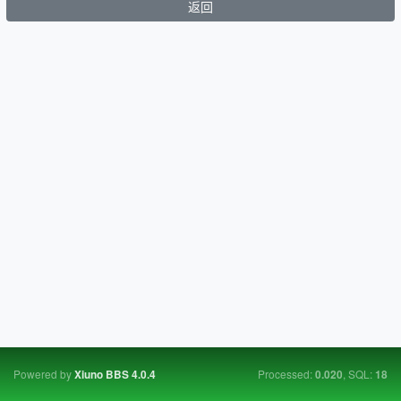
返回
Powered by
Processed:
, SQL:
Xiuno BBS
4.0.4
0.020
18