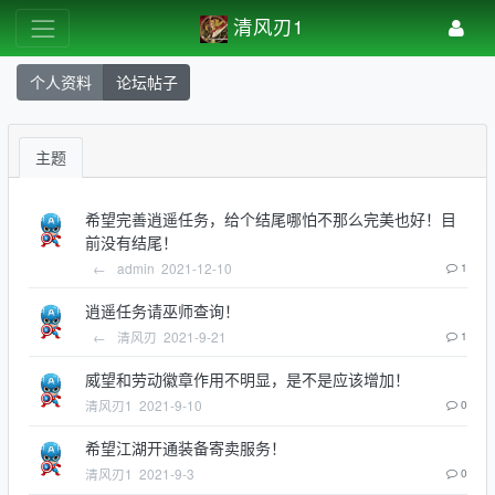
清风刃1
个人资料
论坛帖子
主题
希望完善逍遥任务，给个结尾哪怕不那么完美也好！目
前没有结尾！
←
admin
2021-12-10
1
逍遥任务请巫师查询！
←
清风刃
2021-9-21
1
威望和劳动徽章作用不明显，是不是应该增加！
清风刃1
2021-9-10
0
希望江湖开通装备寄卖服务！
清风刃1
2021-9-3
0