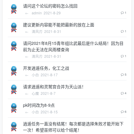
请问这个论坛的密码怎么找回
←
admin
2021-8-29
1
建议更新内容能不能把最新的放在上面
←
清风刃
2021-8-31
1
请问2021年8月15青年组比武最后是什么结局！因为目
前为止无法在风雨楼查询
←
清风刃
2021-8-31
1
开发逍遥任务，化工之战
←
小白
2021-8-17
5
请求逍遥和灵鹫宫合并为天山派！
←
心魔
2021-8-7
4
pk时间改为8-9点
←
小白
2021-8-15
6
逍遥任务一直没有结尾！每次都是选择朱败才能开始下
一次！希望巫师可以给个结尾！