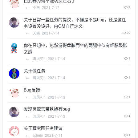
白武器为何不能切换左右手
←
小白
2021-7-17
2
关于日常一些任务的提议，不懂是不是bug，还是这任
务设置没设好，由GM自行定义。
←
天晓
2021-7-14
20
你在冥想中，忽然觉得盘膝而坐的两腿中似有经脉鼓胀
之感
←
清风刃1
2021-7-14
1
关于做任务
←
清风刃1
2021-7-14
1
Bug反馈
←
清风刃1
2021-7-13
1
发现灵鹫宫带铁姥有bug
←
清风刃1
2021-7-13
4
关于藏宝图任务建议
←
admin
2021-7-11
1