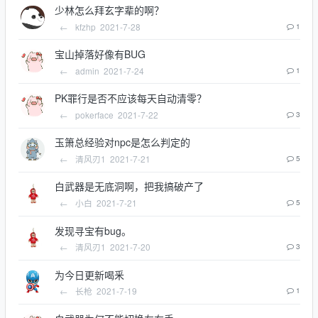
少林怎么拜玄字辈的啊？
←
kfzhp
2021-7-28
1
宝山掉落好像有BUG
←
admin
2021-7-24
1
PK罪行是否不应该每天自动清零？
←
pokerface
2021-7-22
3
玉箫总经验对npc是怎么判定的
←
清风刃1
2021-7-21
5
白武器是无底洞啊，把我搞破产了
←
小白
2021-7-21
5
发现寻宝有bug。
←
清风刃1
2021-7-20
3
为今日更新喝釆
←
长枪
2021-7-19
1