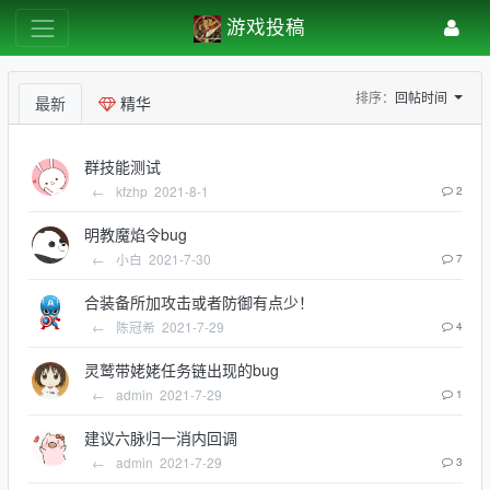
游戏投稿
排序：
回帖时间
最新
精华
群技能测试
←
kfzhp
2021-8-1
2
明教魔焰令bug
←
小白
2021-7-30
7
合装备所加攻击或者防御有点少！
←
陈冠希
2021-7-29
4
灵鹫带姥姥任务链出现的bug
←
admin
2021-7-29
1
建议六脉归一消内回调
←
admin
2021-7-29
3