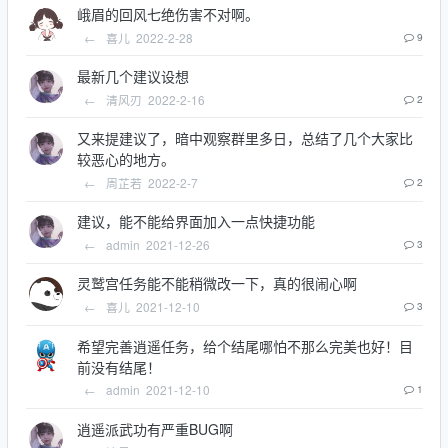
峨眉的回风七绝伤害不对啊。
←
喜儿
2022-2-28
9
最新几个建议设想
←
清风刃
2022-2-16
2
又来提建议了，暗中观察群里多日，总结了几个大家比
较恶心的地方。
←
周芷若
2022-2-7
2
建议，能不能给界面加入一点快捷功能
←
admin
2021-12-26
3
灵鹫宫任务能不能稍微改一下，真的很闹心啊
←
喜儿
2021-12-10
3
希望完善逍遥任务，给个结尾哪怕不那么完美也好！目
前没有结尾！
←
admin
2021-12-10
1
逍遥派武功有严重BUG啊