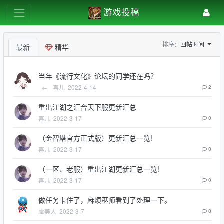
游戏投稿
排序：
回帖时间
最新
精华
当年《流行文化》论坛的同学还在吗？
←
喜儿
2022-4-14
2
重出江湖之汇合天下服更新汇总
喜儿
2022-3-17
0
（金智塔官方正式版）更新汇总一览!
喜儿
2022-3-17
0
（一区、老服）重出江湖更新汇总一览!
喜儿
2022-3-17
0
做任务卡住了，麻烦巫师看到了处理一下。
虞美人
2022-3-7
0