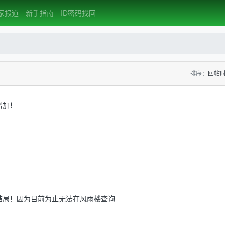
家报道
新手指南
ID密码找回
排序：
回帖
增加！
么结局！因为目前为止无法在风雨楼查询