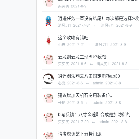
买买买
2021-8-9
逍遥任务一直没有结尾！每次都是选择朱
清风刃1
2021-7-31
←
清风刃1
2021-8-9
这个攻略有错吧
小白
2021-7-21
←
清风刃1
2021-8-9
云龙剑云龙三现BUG反馈
买买买
2021-8-6
←
清风刃1
2021-8-8
逍遥剑法燕云八击固定消耗ap30
心魔
2021-8-6
←
admin
2021-8-8
建议增加天机石专用装备位。
长枪
2021-8-6
←
admin
2021-8-8
bug反馈：八寸金莲鞋合成是加防御的
买买买
2021-7-29
←
admin
2021-8-8
请考虑调整下弱势门派