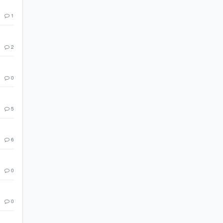
1
2
0
5
6
0
0