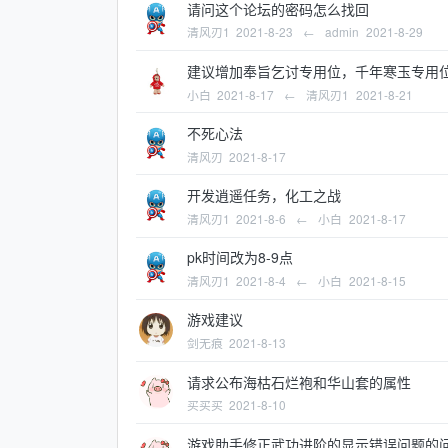
请问这个论坛的密码怎么找回
清风刃1
2021-8-23
←
admin
2021-8-29
建议增加奉旨乞讨专用位，千年寒玉专用
小白
2021-8-17
←
清风刃1
2021-8-21
不死心法
清风刃
2021-8-17
开发逍遥任务，化工之战
清风刃1
2021-8-6
←
小白
2021-8-17
pk时间改为8-9点
清风刃1
2021-8-4
←
小白
2021-8-15
游戏建议
剑无痕
2021-8-13
请求公布海枯石烂袍和华山套的属性
买买买
2021-8-10
游戏助手修正武功进阶的显示错误问题的