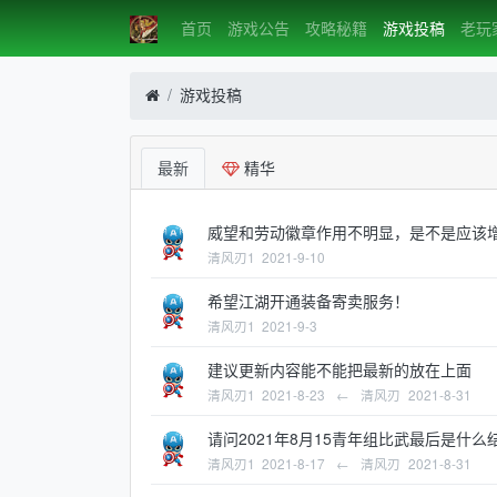
首页
游戏公告
攻略秘籍
游戏投稿
老玩
游戏投稿
最新
精华
威望和劳动徽章作用不明显，是不是应该
清风刃1
2021-9-10
希望江湖开通装备寄卖服务！
清风刃1
2021-9-3
建议更新内容能不能把最新的放在上面
清风刃1
2021-8-23
←
清风刃
2021-8-31
请问2021年8月15青年组比武最后是什
清风刃1
2021-8-17
←
清风刃
2021-8-31